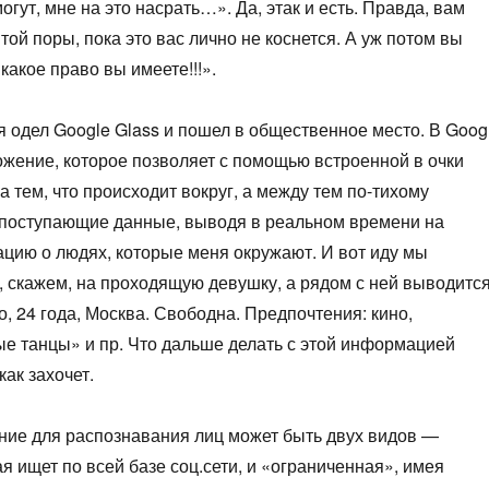
огут, мне на это насрать…». Да, этак и есть. Правда, вам
той поры, пока это вас лично не коснется. А уж потом вы
какое право вы имеете!!!».
я одел Google Glass и пошел в общественное место. В Goog
ожение, которое позволяет с помощью встроенной в очки
а тем, что происходит вокруг, а между тем по-тихому
 поступающие данные, выводя в реальном времени на
цию о людях, которые меня окружают. И вот иду мы
, скажем, на проходящую девушку, а рядом с ней выводитс
 24 года, Москва. Свободна. Предпочтения: кино,
ые танцы» и пр. Что дальше делать с этой информацией
как захочет.
ение для распознавания лиц может быть двух видов —
ая ищет по всей базе соц.сети, и «ограниченная», имея