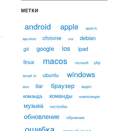
МЕТКИ
android
apple
apple tv
chrome
debian
app store
css
ios
google
ipad
git
macos
linux
php
microsoft
windows
ubuntu
smart tv
браузер
баг
видео
xbox
команды
команда
композиция
музыка
настройка
обновление
обучение
ошибка
первый канал