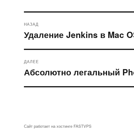
Навигация
НАЗАД
по
Удаление Jenkins в Mac 
Предыдущая
запись:
записям
ДАЛЕЕ
Абсолютно легальный Ph
Следующая
запись:
Сайт работает на хостинге FASTVPS