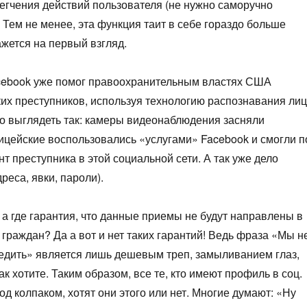
егчения действий пользователя (не нужно саморучно
. Тем не менее, эта функция таит в себе гораздо больше
ажется на первый взгляд.
cebook уже помог правоохранительным властях США
их преступников, используя технологию распознавания лиц
ло выглядеть так: камеры видеонаблюдения засняли
ицейские воспользовались «услугами» Facebook и смогли п
нт преступника в этой социальной сети. А так уже дело
дреса, явки, пароли).
а где гарантия, что данные приемы не будут направлены в
граждан? Да а вот и нет таких гарантий! Ведь фраза «Мы н
ледить» является лишь дешевым треп, замыливанием глаз,
ак хотите. Таким образом, все те, кто имеют профиль в соц.
под колпаком, хотят они этого или нет. Многие думают: «Ну