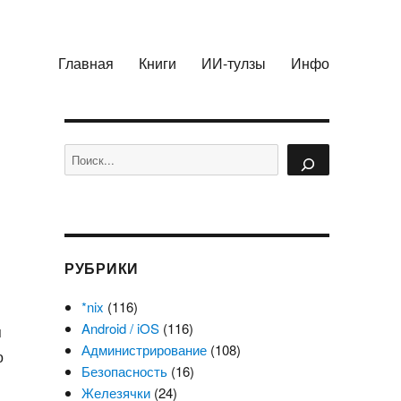
Главная
Книги
ИИ-тулзы
Инфо
Поиск
РУБРИКИ
*nix
(116)
Android / iOS
(116)
я
Администрирование
(108)
о
Безопасность
(16)
Железячки
(24)