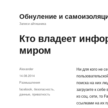
Обнуление и самоизоляц
Записи айтишника
Кто владеет инфо
миром
Автор
Ни для кого не с
Alexander
Опубликовано
пользовательской
14.08.2014
Рубрики
поиска на них лю
Размышления
Метки
загрузите к себе
facebook
,
безопасность
,
данные
,
приватность
из соц. сети, то
ссылками на их пр