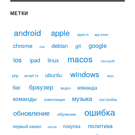
МЕТКИ
android
apple
apple tv
app store
google
chrome
debian
git
css
macos
ios
linux
ipad
microsoft
windows
ubuntu
php
smart tv
xbox
браузер
баг
команда
видео
музыка
команды
композиция
настройка
ошибка
обновление
обучение
политика
покупка
первый канал
песня