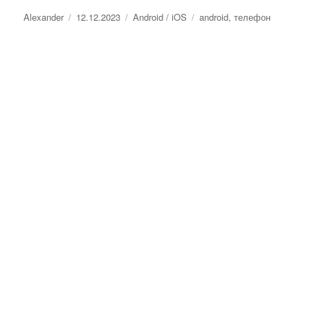
Автор
Опубликовано
Рубрики
Метки
Alexander
12.12.2023
Android / iOS
android
,
телефон