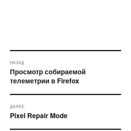
Навигация
НАЗАД
по
Просмотр собираемой
Предыдущая
телеметрии в Firefox
запись:
записям
ДАЛЕЕ
Pixel Repair Mode
Следующая
запись: