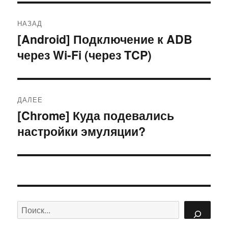
Навигация
НАЗАД
по
[Android] Подключение к ADB
Предыдущая
через Wi-Fi (через TCP)
запись:
записям
ДАЛЕЕ
[Chrome] Куда подевались
Следующая
настройки эмуляции?
запись:
Поиск