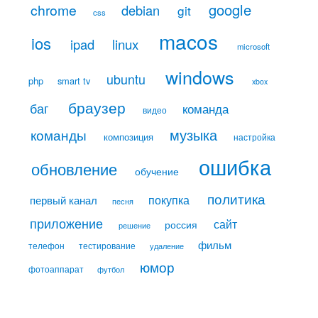
google
chrome
debian
git
css
macos
ios
linux
ipad
microsoft
windows
ubuntu
php
smart tv
xbox
браузер
баг
команда
видео
музыка
команды
композиция
настройка
ошибка
обновление
обучение
политика
покупка
первый канал
песня
приложение
сайт
россия
решение
фильм
телефон
тестирование
удаление
юмор
фотоаппарат
футбол