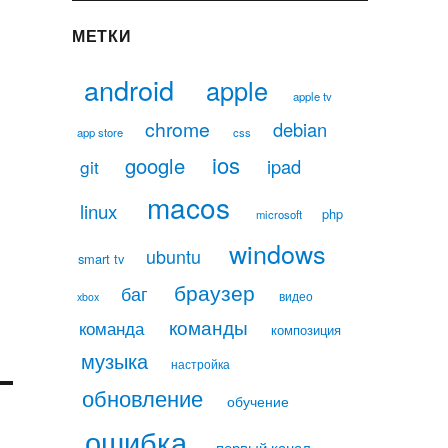
МЕТКИ
android
apple
apple tv
chrome
debian
app store
css
ios
google
ipad
git
macos
linux
php
microsoft
windows
ubuntu
smart tv
браузер
баг
видео
xbox
команды
команда
композиция
музыка
настройка
обновление
обучение
ошибка
первый канал