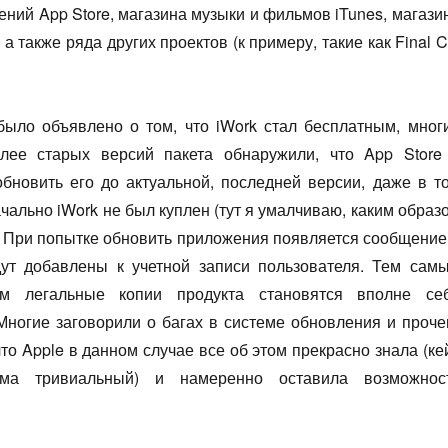
ний App Store, магазина музыки и фильмов iTunes, магази
, а также ряда других проектов (к примеру, такие как Final C
 было объявлено о том, что iWork стал бесплатным, мног
олее старых версий пакета обнаружили, что App Store
обновить его до актуальной, последней версии, даже в т
ачально iWork не был куплен (тут я умалчиваю, каким образ
). При попытке обновить приложения появляется сообщение
дут добавлены к учетной записи пользователя. Тем сам
м легальные копии продукта становятся вполне се
ногие заговорили о багах в системе обновления и проче
что Apple в данном случае все об этом прекрасно знала (ке
ьма тривиальный) и намеренно оставила возможнос