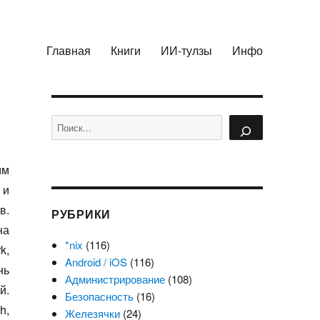
Главная
Книги
ИИ-тулзы
Инфо
Поиск
мм
 и
в.
РУБРИКИ
на
*nix
(116)
k,
Android / iOS
(116)
нь
Администрирование
(108)
й.
Безопасность
(16)
h,
Железячки
(24)