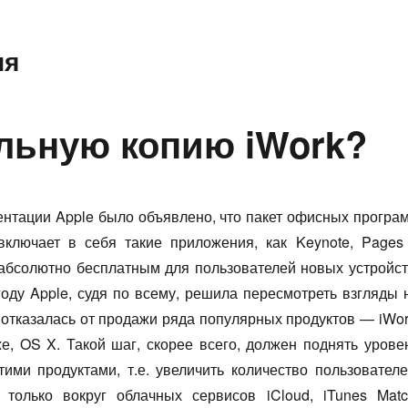
ия
альную копию iWork?
ентации Apple было объявлено, что пакет офисных програ
включает в себя такие приложения, как Keynote, Pages
 абсолютно бесплатным для пользователей новых устройст
году Apple, судя по всему, решила пересмотреть взгляды 
 отказалась от продажи ряда популярных продуктов — iWor
 же, OS X. Такой шаг, скорее всего, должен поднять урове
тими продуктами, т.е. увеличить количество пользователе
только вокруг облачных сервисов iCloud, iTunes Matc