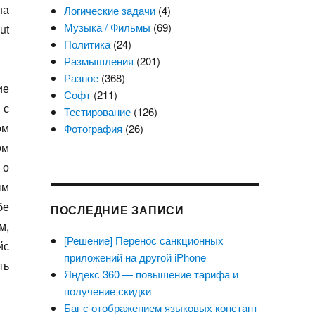
на
Логические задачи
(4)
Музыка / Фильмы
(69)
ut
Политика
(24)
Размышления
(201)
Разное
(368)
ие
Софт
(211)
 с
Тестирование
(126)
ом
Фотография
(26)
ом
 о
ым
бе
ПОСЛЕДНИЕ ЗАПИСИ
м,
[Решение] Перенос санкционных
йс
приложений на другой iPhone
ть
Яндекс 360 — повышение тарифа и
получение скидки
Баг с отображением языковых констант