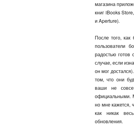
магазина приложе
книг iBooks Store
и Aperture).
После того, как
пользователи б
радостью готов 
случае, если изн
он мог достался
том, что они бу
ваши не совсе
официальными. М
но мне кажется, 
как никак вес
обновления.