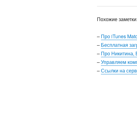
Похожие заметки
–
Про iTunes Mat
–
Бесплатная заг
–
Про Никитина, 
–
Управляем комп
–
Ссылки на серви