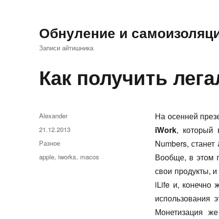
Обнуление и самоизоляц
Записи айтишника
Как получить лег
Автор
На осенней през
Alexander
Опубликовано
iWork
, который 
21.12.2013
Рубрики
Numbers, станет
Разное
Метки
Вообще, в этом 
apple
,
iworks
,
macos
свои продукты, и
iLife и, конечно
использования э
Монетизация же 