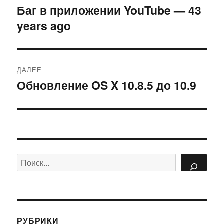
по
Баг в приложении YouTube — 43
Предыдущая
years ago
запись:
записям
ДАЛЕЕ
Обновление OS X 10.8.5 до 10.9
Следующая
запись:
Поиск
РУБРИКИ