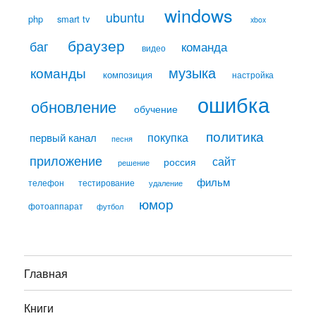
windows
ubuntu
php
smart tv
xbox
браузер
баг
команда
видео
музыка
команды
композиция
настройка
ошибка
обновление
обучение
политика
покупка
первый канал
песня
приложение
сайт
россия
решение
фильм
телефон
тестирование
удаление
юмор
фотоаппарат
футбол
Главная
Книги