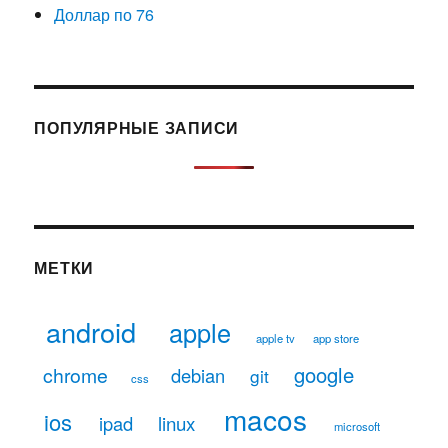
Доллар по 76
ПОПУЛЯРНЫЕ ЗАПИСИ
МЕТКИ
android
apple
apple tv
app store
google
chrome
debian
git
css
macos
ios
linux
ipad
microsoft