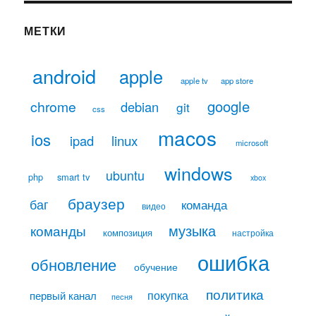
МЕТКИ
android
apple
apple tv
app store
google
chrome
debian
git
css
macos
ios
linux
ipad
microsoft
windows
ubuntu
php
smart tv
xbox
браузер
баг
команда
видео
музыка
команды
композиция
настройка
ошибка
обновление
обучение
политика
покупка
первый канал
песня