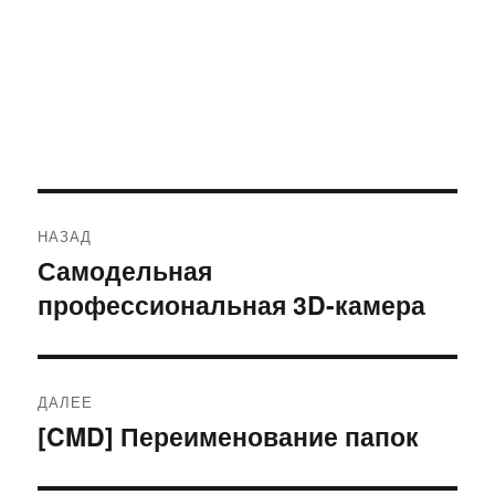
Навигация
НАЗАД
по
Самодельная
Предыдущая
профессиональная 3D-камера
запись:
записям
ДАЛЕЕ
[CMD] Переименование папок
Следующая
запись: