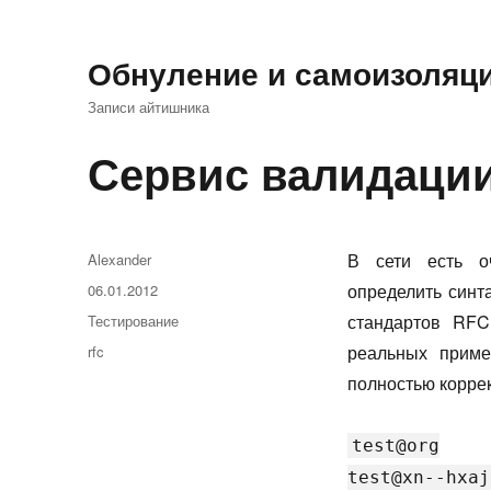
Обнуление и самоизоляц
Записи айтишника
Сервис валидации
Автор
В сети есть 
Alexander
Опубликовано
определить синт
06.01.2012
Рубрики
стандартов RFC
Тестирование
Метки
реальных приме
rfc
полностью корре
test@org
test@xn--hxaj