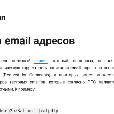
ия
 email адресов
очень полезный
сервис
, который, во-первых, позволя
аксическую корректность написания
email
адреса на осно
 (Request for Comments), а во-вторых, имеет множест
ров тестовых email’ов, которые согласно RFC являют
ктными. К примеру:
bheg2az3al.xn--jxalpdlp