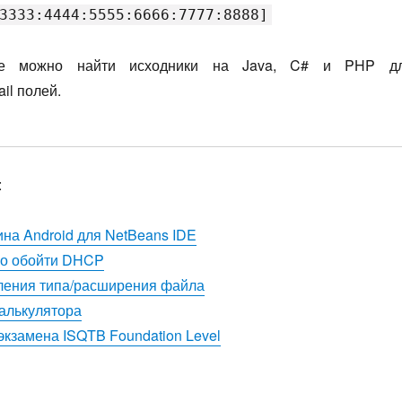
3333:4444:5555:6666:7777:8888]
же можно найти исходники на Java, C# и PHP д
il полей.
:
ина Android для NetBeans IDE
но обойти DHCP
ления типа/расширения файла
алькулятора
экзамена ISQTB Foundation Level