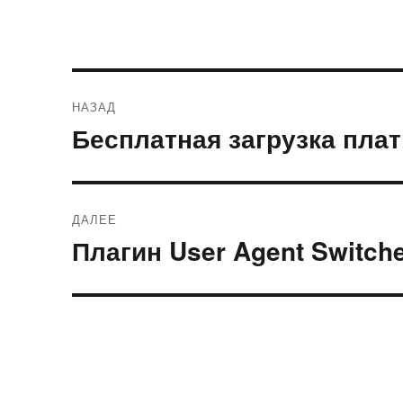
Навигация
НАЗАД
по
Бесплатная загрузка плат
Предыдущая
запись:
записям
ДАЛЕЕ
Плагин User Agent Switche
Следующая
запись: