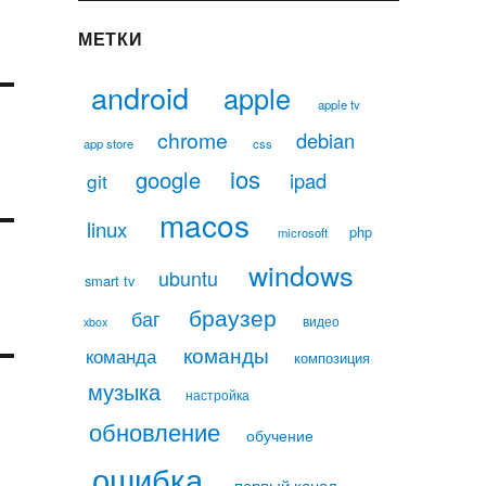
МЕТКИ
android
apple
apple tv
chrome
debian
app store
css
ios
google
ipad
git
macos
linux
php
microsoft
windows
ubuntu
smart tv
браузер
баг
видео
xbox
команды
команда
композиция
музыка
настройка
обновление
обучение
ошибка
первый канал