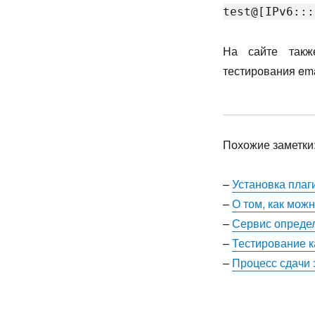
test@[IPv6:::
На сайте так
тестирования ema
Похожие заметки
–
Установка плаг
–
О том, как мож
–
Сервис опреде
–
Тестирование к
–
Процесс сдачи 