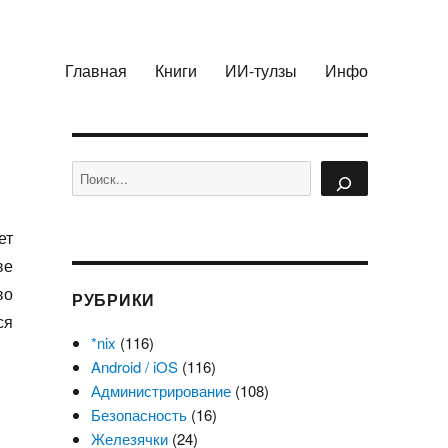
Главная
Книги
ИИ-тулзы
Инфо
Поиск
ет
ве
во
РУБРИКИ
ся
*nix
(116)
Android / iOS
(116)
Администрирование
(108)
Безопасность
(16)
Железячки
(24)