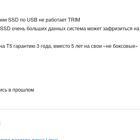
ии SSD по USB не работает TRIM
 SSD очень больших данных система может зафризиться на
а T5 гарантию 3 года, вместо 5 лет на свои «не боксовые»
ись в прошлом
:
ера раздела диска Linux