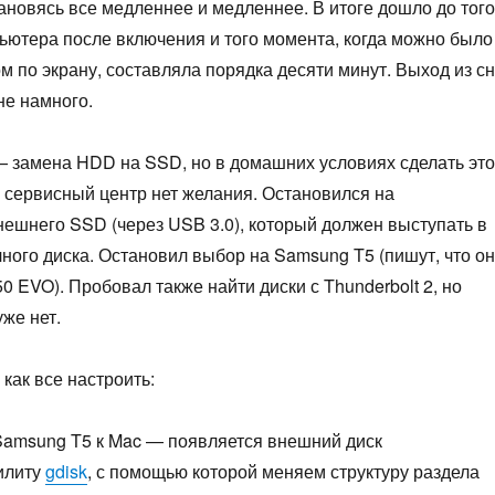
ановясь все медленнее и медленнее. В итоге дошло до того
пьютера после включения и того момента, когда можно было
м по экрану, составляла порядка десяти минут. Выход из с
не намного.
— замена HDD на SSD, но в домашних условиях сделать это
в сервисный центр нет желания. Остановился на
ешнего SSD (через USB 3.0), который должен выступать в
чного диска. Остановил выбор на Samsung T5 (пишут, что он
50 EVO). Пробовал также найти диски с Thunderbolt 2, но
уже нет.
 как все настроить:
amsung T5 к Mac — появляется внешний диск
илиту
gdisk
, с помощью которой меняем структуру раздела