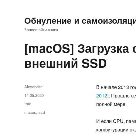
Обнуление и самоизоляц
Записи айтишника
[macOS] Загрузка
внешний SSD
Автор
В начале 2013 го
Alexander
Опубликовано
2012
). Прошло с
14.05.2020
Рубрики
полной мере.
*nix
Метки
macos
,
ssd
И если CPU, памя
конфигурации ок