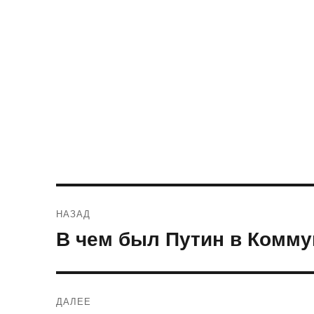
Навигация
НАЗАД
по
В чем был Путин в Комму
Предыдущая
запись:
записям
ДАЛЕЕ