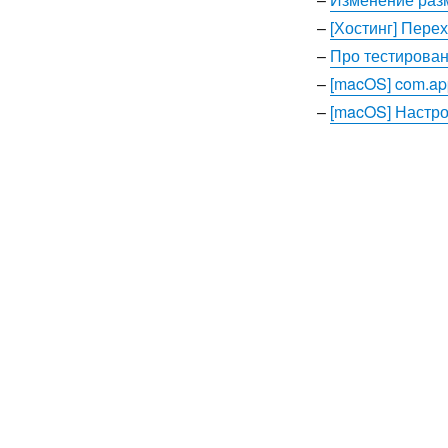
–
[Хостинг] Пере
–
Про тестирован
–
[macOS] com.ap
–
[macOS] Настр