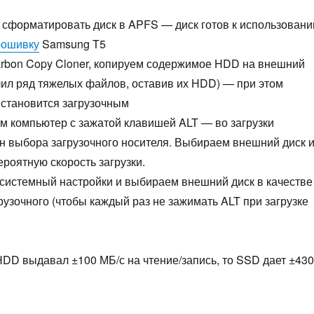
 сформатировать диск в APFS — диск готов к использован
рошивку
Samsung T5
rbon Copy Cloner, копируем содержимое HDD на внешний
чил ряд тяжелых файлов, оставив их HDD) — при этом
 становится загрузочным
м компьютер с зажатой клавишей ALT — во загрузки
н выбора загрузочного носителя. Выбираем внешний диск 
роятную скорость загрузки.
 системный настройки и выбираем внешний диск в качестве
рузочного (чтобы каждый раз не зажимать ALT при загрузке
HDD выдавал ±100 МБ/с на чтение/запись, то SSD дает ±430