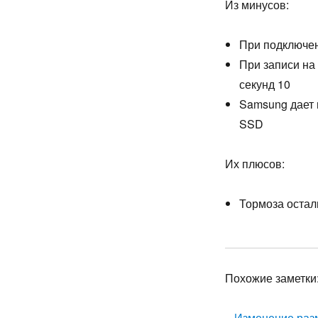
Из минусов:
При подключен
При записи на
секунд 10
Samsung дает н
SSD
Их плюсов:
Тормоза остал
Похожие заметки
–
Изменение разм