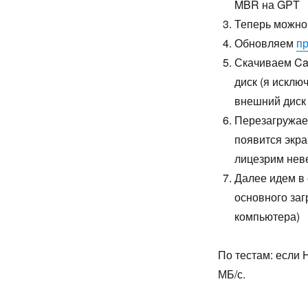
MBR на GPT
Теперь можно
Обновляем
п
Скачиваем Ca
диск (я исклю
внешний диск
Перезагружае
появится экра
лицезрим неве
Далее идем в
основного заг
компьютера)
По тестам: если 
МБ/с.