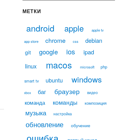
МЕТКИ
android
apple
apple tv
chrome
debian
app store
css
ios
google
ipad
git
macos
linux
php
microsoft
windows
ubuntu
smart tv
браузер
баг
видео
xbox
команды
команда
композиция
музыка
настройка
обновление
обучение
ошибка
первый канал