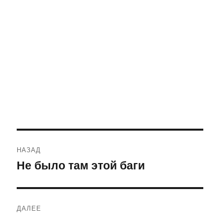
Навигация
НАЗАД
по
Не было там этой баги
Предыдущая
запись:
записям
ДАЛЕЕ