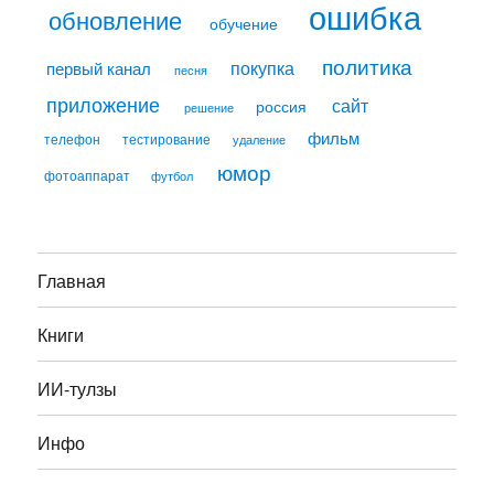
ошибка
обновление
обучение
политика
покупка
первый канал
песня
приложение
сайт
россия
решение
фильм
телефон
тестирование
удаление
юмор
фотоаппарат
футбол
Главная
Книги
ИИ-тулзы
Инфо