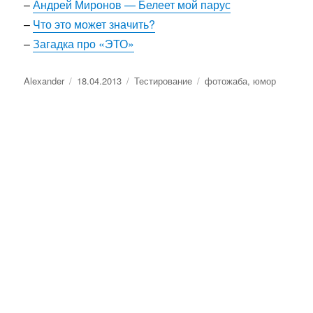
–
Андрей Миронов — Белеет мой парус
–
Что это может значить?
–
Загадка про «ЭТО»
Автор
Опубликовано
Рубрики
Метки
Alexander
18.04.2013
Тестирование
фотожаба
,
юмор