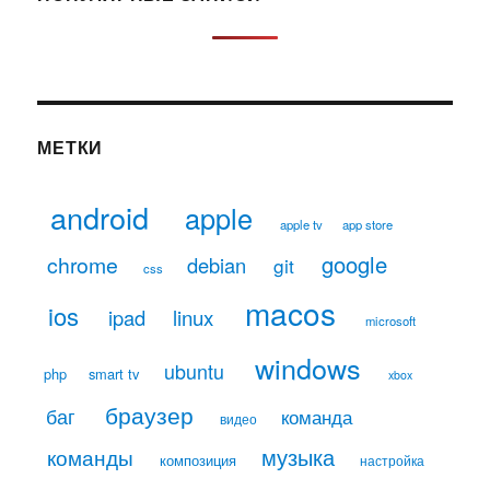
МЕТКИ
android
apple
apple tv
app store
google
chrome
debian
git
css
macos
ios
linux
ipad
microsoft
windows
ubuntu
php
smart tv
xbox
браузер
баг
команда
видео
музыка
команды
композиция
настройка