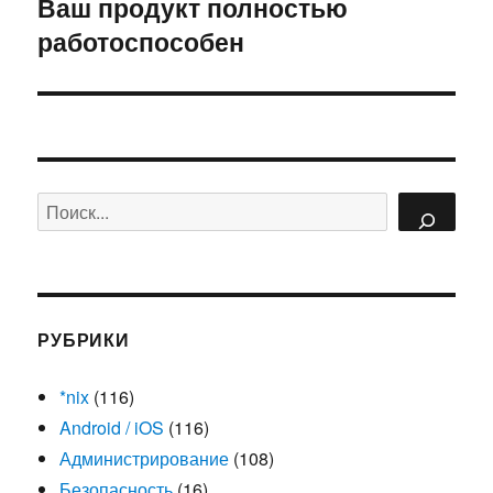
Ваш продукт полностью
Следующая
работоспособен
запись:
Поиск
РУБРИКИ
*nix
(116)
Android / iOS
(116)
Администрирование
(108)
Безопасность
(16)